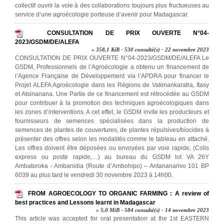
collectif ouvrir la voie à des collaborations toujours plus fructueuses au
service d’une agroécologie porteuse d’avenir pour Madagascar.
CONSULTATION DE PRIX OUVERTE N°04-
2023/GSDM/DE/ALEFA
» 358,1 KiB - 530 consulté(s) - 22 novembre 2023
CONSULTATION DE PRIX OUVERTE N°04-2023/GSDM/DE/ALEFA Le
GSDM, Professionnels de l’Agroécologie a obtenu un financement de
l’Agence Française de Développement via l’APDRA pour financer le
Projet ALEFA Agroécologie dans les Régions de Vakinankaratra, Itasy
et Atsinanana. Une Partie de ce financement est rétrocédée au GSDM
pour contribuer à la promotion des techniques agroécologiques dans
les zones d’interventions. A cet effet, le GSDM invite les producteurs et
fournisseurs de semences spécialisées dans la production de
semences de plantes de couvertures, de plantes répulsives/biocides à
présenter des offres selon les modalités comme le tableau en attaché.
Les offres doivent être déposées ou envoyées par voie rapide, (Colis
express ou poste rapide,…) au bureau du GSDM lot VA 26Y
Ambatoroka - Ambanidia (Route d’Ambohipo) – Antananarivo 101 BP
6039 au plus tard le vendredi 30 novembre 2023 à 14h00.
FROM AGROECOLOGY TO ORGANIC FARMING : A review of
best practices and Lessons learnt in Madagascar
» 5,0 MiB - 584 consulté(s) - 14 novembre 2023
This article was accepted for oral presentation at the 1st EASTERN