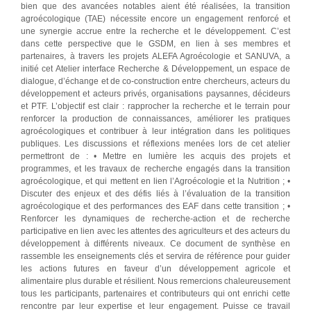
bien que des avancées notables aient été réalisées, la transition
agroécologique (TAE) nécessite encore un engagement renforcé et
une synergie accrue entre la recherche et le développement. C’est
dans cette perspective que le GSDM, en lien à ses membres et
partenaires, à travers les projets ALEFA Agroécologie et SANUVA, a
initié cet Atelier interface Recherche & Développement, un espace de
dialogue, d’échange et de co-construction entre chercheurs, acteurs du
développement et acteurs privés, organisations paysannes, décideurs
et PTF. L’objectif est clair : rapprocher la recherche et le terrain pour
renforcer la production de connaissances, améliorer les pratiques
agroécologiques et contribuer à leur intégration dans les politiques
publiques. Les discussions et réflexions menées lors de cet atelier
permettront de : • Mettre en lumière les acquis des projets et
programmes, et les travaux de recherche engagés dans la transition
agroécologique, et qui mettent en lien l’Agroécologie et la Nutrition ; •
Discuter des enjeux et des défis liés à l’évaluation de la transition
agroécologique et des performances des EAF dans cette transition ; •
Renforcer les dynamiques de recherche-action et de recherche
participative en lien avec les attentes des agriculteurs et des acteurs du
développement à différents niveaux. Ce document de synthèse en
rassemble les enseignements clés et servira de référence pour guider
les actions futures en faveur d’un développement agricole et
alimentaire plus durable et résilient. Nous remercions chaleureusement
tous les participants, partenaires et contributeurs qui ont enrichi cette
rencontre par leur expertise et leur engagement. Puisse ce travail