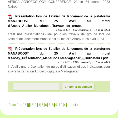
AFRICA AGROECOLOGY CONFERENCE, 21 to 24 march 2023
Nairobi.
Présentation lors de l'atelier de lancement de la plateforme
MANABOOST du 25 Avril au motel
d'Anosy_Atelier_Manaboost_Travaux_de_groupe
» 897,9 KiB - 607 consulté(s) - 16 mai 2023
C'est une présentation/Guide pour les travaux de groupe lors de
l'Atelier de lancement ManaBoost au motel d'Anosy le 25 avril 2023.
Présentation lors de l'atelier de lancement de la plateforme
MANABOOST du 25 Avril au motel
d'Anosy_Présentation_ManaBoosT-Madagascar_-_indicateurs.pdf
» 1,5 MiB - 610 consulté(s) - 16 mai 2023
Il s'agit d'une présentation de guide d'utilisation et des indicateurs pour
suivre la transition Agroécologique à Madagascar.
Page 1 of 15
1
2
3
4
5
6
7
8
9
10
»
...
Last »