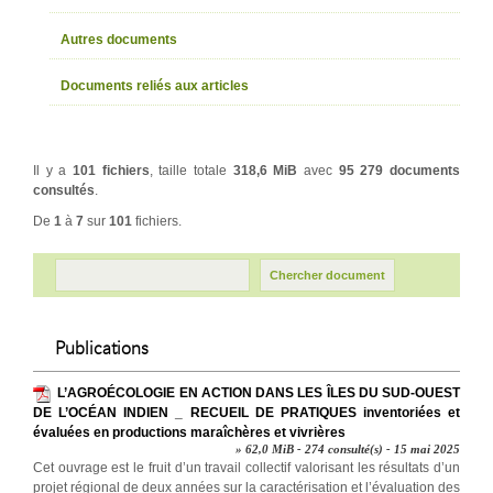
Autres documents
Documents reliés aux articles
Il y a
101 fichiers
, taille totale
318,6 MiB
avec
95 279 documents
consultés
.
De
1
à
7
sur
101
fichiers.
Publications
L’AGROÉCOLOGIE EN ACTION DANS LES ÎLES DU SUD-OUEST
DE L’OCÉAN INDIEN _ RECUEIL DE PRATIQUES inventoriées et
évaluées en productions maraîchères et vivrières
» 62,0 MiB - 274 consulté(s) - 15 mai 2025
Cet ouvrage est le fruit d’un travail collectif valorisant les résultats d’un
projet régional de deux années sur la caractérisation et l’évaluation des