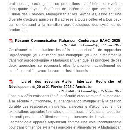
pratiques agro-écologiques en productions maraîchères et vivrières
dans quatre pays du Sud-0uest de l’océan Indien que sont Maurice,
l’Union des Comores, Madagascar et les Seychelles, associant une
diversité d’acteurs agricoles. Il s’adresse à toutes celles et à tous ceux
qui s’intéressent à la transition agro-écologique des systèmes de
production.
Résumé_Communication_Raharison_Conférence_EAAC_2025
» 97,2 KiB - 323 consulté(s) - 27 mars 2025
Ce résumé met en lumière les défis et opportunités de rapprocher
l'agroécologie (AE) et l'agriculture biologique (AB) pour renforcer la
transition agroécologique à Madagascar. Bien que les principes de ces
deux approches se recoupent, elles fonctionnent actuellement de
manière parallèle, avec des verrous institutionnels.
Livret des résumés_Atelier Interface Recherche et
Développement_20 et 21 Février 2025 à Antsirabe
» 21,8 MiB - 343 consulté(s) - 25 février 2025
Face aux défis croissants liés à la sécurité et souveraineté alimentaire,
à la sécurité nutritionnelle, au changement climatique et à la gestion
durable des ressources naturelles, la nécessité d’accompagner nos
exploitations agricoles familiales et les acteurs privés dans l’adoption
de pratiques plus résilientes et respectueuses de l’environnement,
l’agroécologie apparaît aujourd’hui comme une voie incontournable
pour transformer nos systèmes agricoles et alimentaires. A Madagascar,