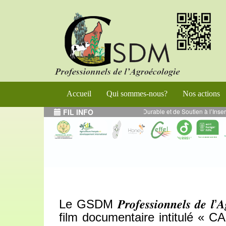
Accueil
Qui sommes-nous?
Nos actions
gramme de Renforcement de l’Entrepreneuriat Durable et de Soutien à l’Insert
FIL INFO
Le GSDM 𝑷𝒓𝒐𝒇𝒆𝒔𝒔𝒊𝒐𝒏𝒏𝒆𝒍𝒔 𝒅𝒆 
film documentaire intitulé « C