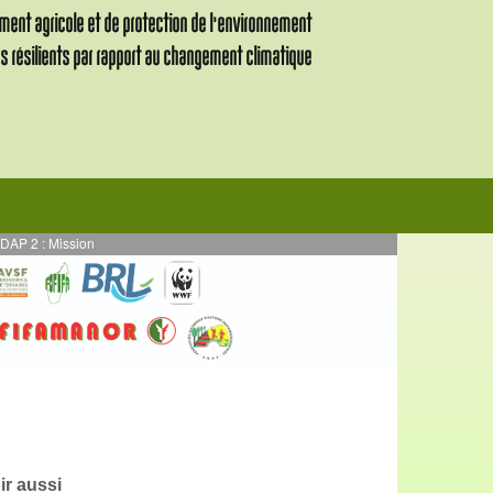
 Mission de supervision des activités en AE mises en œuvre en par DURRELL - 
ir aussi