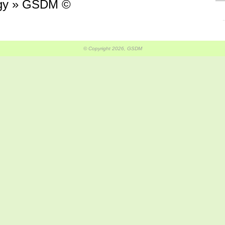
logy » GSDM ©
© Copyright 2026, GSDM