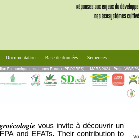
Documentation
Base de données
Semences
ion Économique des Jeunes Ruraux (PROGRES)
--
MARS 2024 - Projet WWF/PADAP 2 :
’𝑨𝒈𝒓𝒐𝒆́𝒄𝒐𝒍𝒐𝒈𝒊𝒆 vous invite à découvrir un
AFPA and EFATs. Their contribution to
Vo