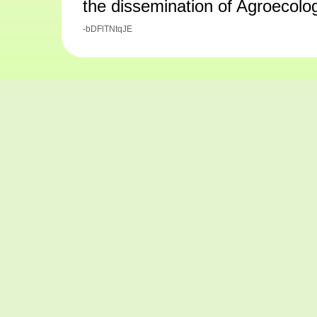
the dissemination of Agroeco
-bDFlTNtqJE