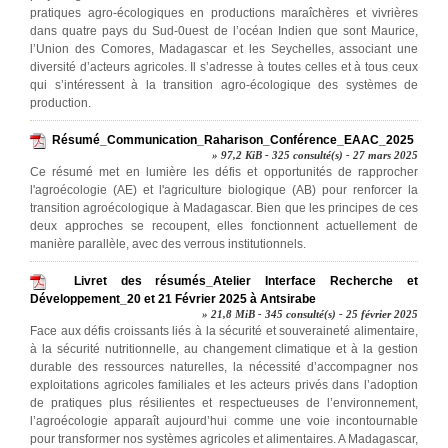
pratiques agro-écologiques en productions maraîchères et vivrières
dans quatre pays du Sud-0uest de l’océan Indien que sont Maurice,
l’Union des Comores, Madagascar et les Seychelles, associant une
diversité d’acteurs agricoles. Il s’adresse à toutes celles et à tous ceux
qui s’intéressent à la transition agro-écologique des systèmes de
production.
Résumé_Communication_Raharison_Conférence_EAAC_2025
» 97,2 KiB - 325 consulté(s) - 27 mars 2025
Ce résumé met en lumière les défis et opportunités de rapprocher
l'agroécologie (AE) et l'agriculture biologique (AB) pour renforcer la
transition agroécologique à Madagascar. Bien que les principes de ces
deux approches se recoupent, elles fonctionnent actuellement de
manière parallèle, avec des verrous institutionnels.
Livret des résumés_Atelier Interface Recherche et
Développement_20 et 21 Février 2025 à Antsirabe
» 21,8 MiB - 345 consulté(s) - 25 février 2025
Face aux défis croissants liés à la sécurité et souveraineté alimentaire,
à la sécurité nutritionnelle, au changement climatique et à la gestion
durable des ressources naturelles, la nécessité d’accompagner nos
exploitations agricoles familiales et les acteurs privés dans l’adoption
de pratiques plus résilientes et respectueuses de l’environnement,
l’agroécologie apparaît aujourd’hui comme une voie incontournable
pour transformer nos systèmes agricoles et alimentaires. A Madagascar,