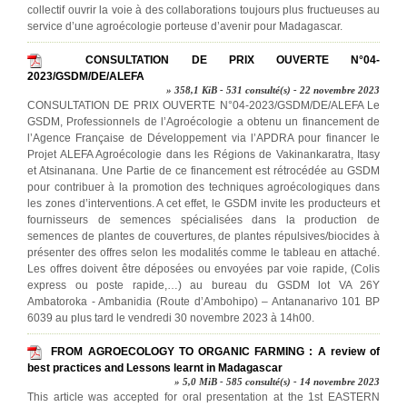
collectif ouvrir la voie à des collaborations toujours plus fructueuses au
service d’une agroécologie porteuse d’avenir pour Madagascar.
CONSULTATION DE PRIX OUVERTE N°04-
2023/GSDM/DE/ALEFA
» 358,1 KiB - 531 consulté(s) - 22 novembre 2023
CONSULTATION DE PRIX OUVERTE N°04-2023/GSDM/DE/ALEFA Le
GSDM, Professionnels de l’Agroécologie a obtenu un financement de
l’Agence Française de Développement via l’APDRA pour financer le
Projet ALEFA Agroécologie dans les Régions de Vakinankaratra, Itasy
et Atsinanana. Une Partie de ce financement est rétrocédée au GSDM
pour contribuer à la promotion des techniques agroécologiques dans
les zones d’interventions. A cet effet, le GSDM invite les producteurs et
fournisseurs de semences spécialisées dans la production de
semences de plantes de couvertures, de plantes répulsives/biocides à
présenter des offres selon les modalités comme le tableau en attaché.
Les offres doivent être déposées ou envoyées par voie rapide, (Colis
express ou poste rapide,…) au bureau du GSDM lot VA 26Y
Ambatoroka - Ambanidia (Route d’Ambohipo) – Antananarivo 101 BP
6039 au plus tard le vendredi 30 novembre 2023 à 14h00.
FROM AGROECOLOGY TO ORGANIC FARMING : A review of
best practices and Lessons learnt in Madagascar
» 5,0 MiB - 585 consulté(s) - 14 novembre 2023
This article was accepted for oral presentation at the 1st EASTERN