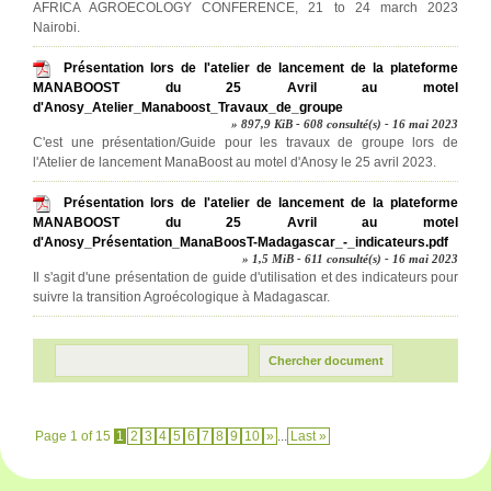
AFRICA AGROECOLOGY CONFERENCE, 21 to 24 march 2023
Nairobi.
Présentation lors de l'atelier de lancement de la plateforme
MANABOOST du 25 Avril au motel
d'Anosy_Atelier_Manaboost_Travaux_de_groupe
» 897,9 KiB - 608 consulté(s) - 16 mai 2023
C'est une présentation/Guide pour les travaux de groupe lors de
l'Atelier de lancement ManaBoost au motel d'Anosy le 25 avril 2023.
Présentation lors de l'atelier de lancement de la plateforme
MANABOOST du 25 Avril au motel
d'Anosy_Présentation_ManaBoosT-Madagascar_-_indicateurs.pdf
» 1,5 MiB - 611 consulté(s) - 16 mai 2023
Il s'agit d'une présentation de guide d'utilisation et des indicateurs pour
suivre la transition Agroécologique à Madagascar.
Page 1 of 15
1
2
3
4
5
6
7
8
9
10
»
...
Last »