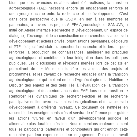
bien que des avancées notables aient été réalisées, la transition
agroécologique (TAE) nécessite encore un engagement renforcé et
une synergie accrue entre la recherche et le développement. C’est
dans cette perspective que le GSDM, en lien à ses membres et
partenaires, à travers les projets ALEFA Agroécologie et SANUVA, a
initié cet Atelier interface Recherche & Développement, un espace de
dialogue, d’échange et de co-construction entre chercheurs, acteurs du
développement et acteurs privés, organisations paysannes, décideurs
et PTF. L’objectif est clair : rapprocher la recherche et le terrain pour
renforcer la production de connaissances, améliorer les pratiques
agroécologiques et contribuer à leur intégration dans les politiques
publiques. Les discussions et réflexions menées lors de cet atelier
permettront de : • Mettre en lumière les acquis des projets et
programmes, et les travaux de recherche engagés dans la transition
agroécologique, et qui mettent en lien l’Agroécologie et la Nutrition ; •
Discuter des enjeux et des défis liés à l’évaluation de la transition
agroécologique et des performances des EAF dans cette transition ; •
Renforcer les dynamiques de recherche-action et de recherche
participative en lien avec les attentes des agriculteurs et des acteurs du
développement à différents niveaux. Ce document de synthèse en
rassemble les enseignements clés et servira de référence pour guider
les actions futures en faveur d’un développement agricole et
alimentaire plus durable et résilient. Nous remercions chaleureusement
tous les participants, partenaires et contributeurs qui ont enrichi cette
rencontre par leur expertise et leur engagement. Puisse ce travail