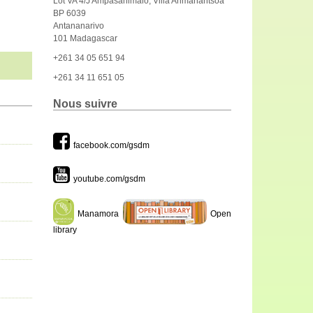
Lot VA 4/J Ampasanimalo, Villa Arimanantsoa
BP 6039
Antananarivo
101 Madagascar
+261 34 05 651 94
+261 34 11 651 05
Nous suivre
facebook.com/gsdm
youtube.com/gsdm
Manamora
Open
library