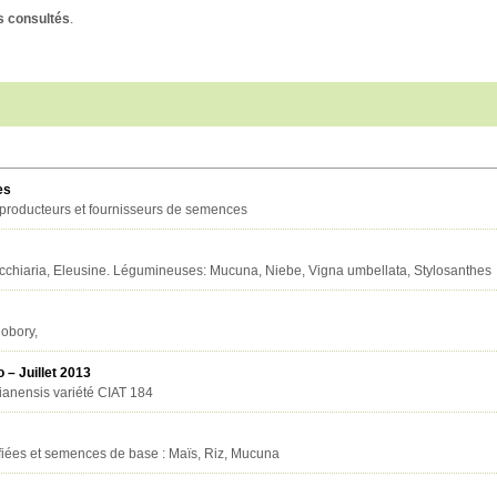
 consultés
.
es
producteurs et fournisseurs de semences
cchiaria, Eleusine. Légumineuses: Mucuna, Niebe, Vigna umbellata, Stylosanthes
jobory,
– Juillet 2013
ianensis variété CIAT 184
iées et semences de base : Maïs, Riz, Mucuna