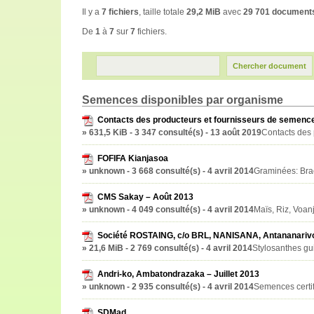
Il y a
7 fichiers
, taille totale
29,2 MiB
avec
29 701 documents
De
1
à
7
sur
7
fichiers.
Semences disponibles par organisme
Contacts des producteurs et fournisseurs de semenc
» 631,5 KiB - 3 347 consulté(s) - 13 août 2019
Contacts des 
FOFIFA Kianjasoa
» unknown - 3 668 consulté(s) - 4 avril 2014
Graminées: Bra
CMS Sakay – Août 2013
» unknown - 4 049 consulté(s) - 4 avril 2014
Maïs, Riz, Voan
Société ROSTAING, c/o BRL, NANISANA, Antananarivo 
» 21,6 MiB - 2 769 consulté(s) - 4 avril 2014
Stylosanthes gu
Andri-ko, Ambatondrazaka – Juillet 2013
» unknown - 2 935 consulté(s) - 4 avril 2014
Semences certif
SDMad