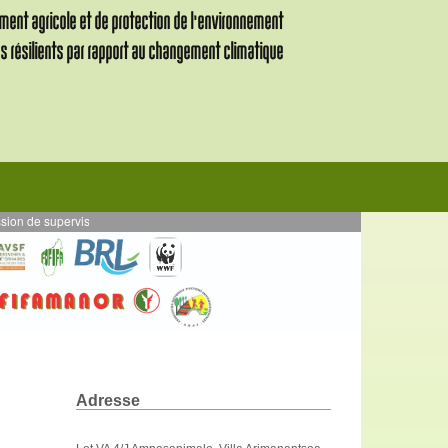
 supervision des activités en AE mises en œuvre en par DURRELL - Projet VALI
Adresse