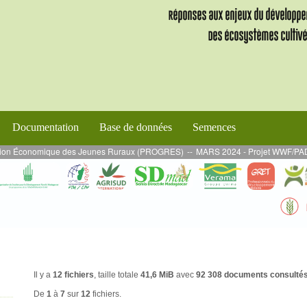
Documentation
Base de données
Semences
n Économique des Jeunes Ruraux (PROGRES)
--
MARS 2024 - Projet WWF/PADAP 2 : M
Il y a
12 fichiers
, taille totale
41,6 MiB
avec
92 308 documents consulté
De
1
à
7
sur
12
fichiers.