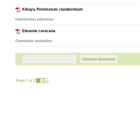
Kikuyu, Pennisetum clandestinum
Graminnées pérennes
Eleusine coracana
Graminées annuelles
Page 1 of 2
1
2
»