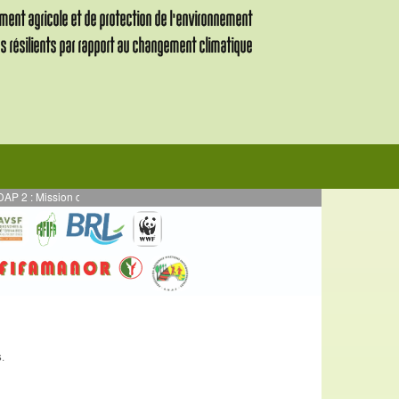
ission de supervision des activités en AE mises en œuvre en par DURRELL - Pr
s
.