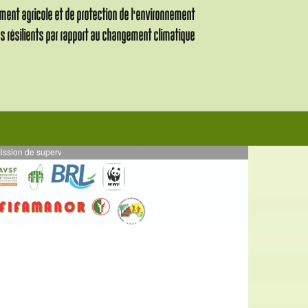
upervision des activités en AE mises en œuvre en par DURRELL - Projet VALIHA