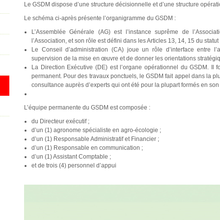
Le GSDM dispose d’une structure décisionnelle et d’une structure opérati
Le schéma ci-après présente l’organigramme du GSDM :
L’Assemblée Générale (AG) est l’instance suprême de l’Associ
l’Association, et son rôle est défini dans les Articles 13, 14, 15 du statut
Le Conseil d’administration (CA) joue un rôle d’interface entre l’
supervision de la mise en œuvre et de donner les orientations stratégiqu
La Direction Exécutive (DE) est l’organe opérationnel du GSDM. Il 
permanent. Pour des travaux ponctuels, le GSDM fait appel dans la p
consultance auprès d’experts qui ont été pour la plupart formés en son
L’équipe permanente du GSDM est composée :
du Directeur exécutif ;
d’un (1) agronome spécialiste en agro-écologie ;
d’un (1) Responsable Administratif et Financier ;
d’un (1) Responsable en communication ;
d’un (1) Assistant Comptable ;
et de trois (4) personnel d’appui