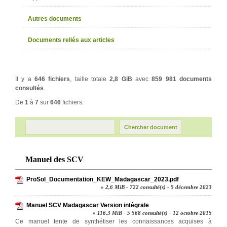
Autres documents
Documents reliés aux articles
Il y a
646 fichiers
, taille totale
2,8 GiB
avec
859 981 documents
consultés
.
De
1
à
7
sur
646
fichiers.
Manuel des SCV
ProSol_Documentation_KEW_Madagascar_2023.pdf
» 2,6 MiB - 722 consulté(s) - 5 décembre 2023
Manuel SCV Madagascar Version intégrale
» 116,3 MiB - 5 568 consulté(s) - 12 octobre 2015
Ce manuel tente de synthétiser les connaissances acquises à