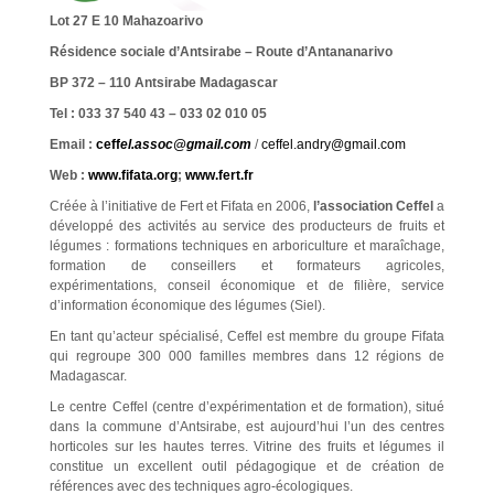
Lot 27 E 10 Mahazoarivo
Résidence sociale d’Antsirabe – Route d’Antananarivo
BP 372 – 110 Antsirabe Madagascar
Tel : 033 37 540 43 – 033 02 010 05
Email :
ceff
el.assoc@gmail.com
/
ceffel.andry@gmail.com
Web :
www.fifata.org
;
www.fert.fr
Créée à l’initiative de Fert et Fifata en 2006,
l’association Ceffel
a
développé des activités au service des producteurs de fruits et
légumes : formations techniques en arboriculture et maraîchage,
formation de conseillers et formateurs agricoles,
expérimentations, conseil économique et de filière, service
d’information économique des légumes (Siel).
En tant qu’acteur spécialisé, Ceffel est membre du groupe Fifata
qui regroupe 300 000 familles membres dans 12 régions de
Madagascar.
Le centre Ceffel (centre d’expérimentation et de formation), situé
dans la commune d’Antsirabe, est aujourd’hui l’un des centres
horticoles sur les hautes terres. Vitrine des fruits et légumes il
constitue un excellent outil pédagogique et de création de
références avec des techniques agro-écologiques.