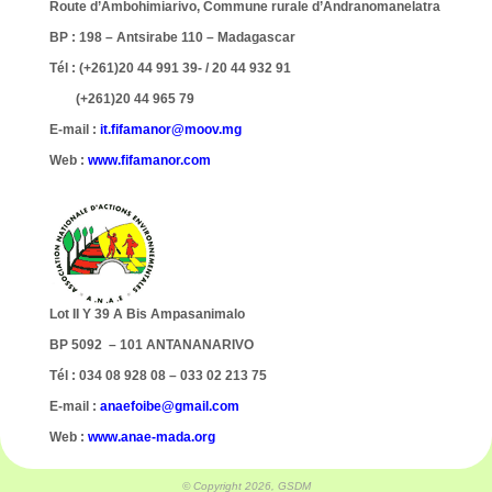
Route d’Ambohimiarivo, Commune rurale d’Andranomanelatra
BP : 198 – Antsirabe 110 – Madagascar
Tél : (+261)20 44 991 39- / 20 44 932 91
(+261)20 44 965 79
E-mail :
it.fifamanor@moov.mg
Web :
www.fifamanor.com
Lot II Y 39 A Bis Ampasanimalo
BP 5092 – 101 ANTANANARIVO
Tél : 034 08 928 08 – 033 02 213 75
E-mail :
anaefoibe@gmail.com
Web :
www.anae-mada.org
© Copyright 2026, GSDM