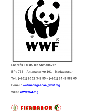
Lot près II M 85 Ter Antsakaviro
BP : 738 – Antananarivo 101 – Madagascar
Tél : (+261) 20 22 348 85 – (+261) 34 49 888 05
E-mail :
wwfmadagascar@wwf.mg
Web :
www.wwf.mg