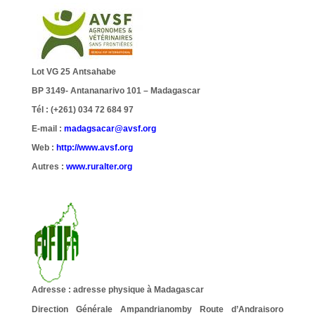
Lot VG 25 Antsahabe
BP 3149- Antananarivo 101 – Madagascar
Tél : (+261)
034 72 684 97
E-mail :
madagsacar@avsf.org
Web :
http://www.avsf.org
Autres :
www.ruralter.org
Adresse
: adresse physique à Madagascar
Direction Générale Ampandrianomby Route d’Andraisoro