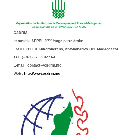
OSDRM
ème
Immeuble APPEL 2
étage porte droite
Lot II L 111 ED Ankorondrano, Antananarivo 101, Madagascar
Tél : (+261) 32 05 822 64
E-mail : contact@osdrm.mg
Web :
http://www.osdrm.mg