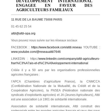
DEVELOPPEMENT INTERNATIONAL
ENGAGEE EN FAVEUR DES
AGRICULTEURS FAMILIAUX
11
RUE
DE
LA
BAUME
75008
PARIS
01 45 62 25 54
afdi@afdi-opa.org
Vous pouvez nous suivre sur les réseaux sociaux
FACEBOOK :
https://www.facebook.com/afdi.reseau
YOUTUBE :
www.youtube.com/@reseauafdi7646
LINKEDIN : https://
www.linkedin.com/company/afdi-agriculteurs-
fran%C3%A7ais-et-d%C3%A9veloppement-international
Créée il y a 50 ans par les organisations professionnelles
agricoles françaises :
l’APCA (Chambres d’agriculture France), la CNMCCA
(Confédération Nationale de la Mutualité, du Crédit et de la
Coopération Agricoles), la FNSEA (Fédération nationale des
syndicats d’exploitants agricoles) et JA (Jeunes Agriculteurs), Afdi
est une association Loi 1901 de solidarité internationale.
Association de solidarité internationale, Afdi construit des
partenariats entre les mondes agricoles français et ceux des pays