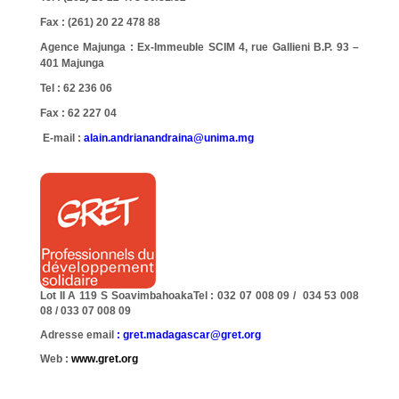
Fax : (261) 20 22 478 88
Agence Majunga : Ex-Immeuble SCIM 4, rue Gallieni B.P. 93 –
401 Majunga
Tel : 62 236 06
Fax : 62 227 04
E-mail :
alain.andrianandraina@unima.mg
Lot II A 119 S Soavimbahoaka
Tel : 032 07 008 09 / 034 53 008
08 / 033 07 008 09
Adresse email
:
gret.madagascar@gret.org
Web
:
www.gret.org