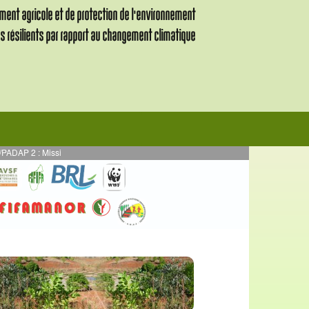
2 : Mission de supervision des activités en AE mises en œuvre en par DURRELL