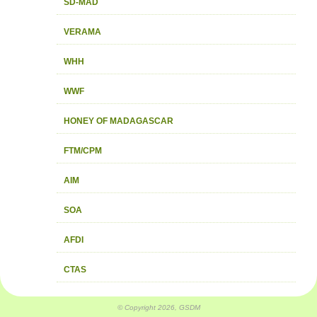
SD-MAD
VERAMA
WHH
WWF
HONEY OF MADAGASCAR
FTM/CPM
AIM
SOA
AFDI
CTAS
© Copyright 2026, GSDM