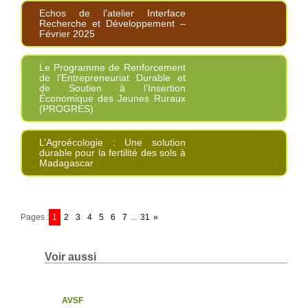
Echos de l’atelier Interface
Recherche et Développement –
Février 2025
Le Programme de Renforcement
de l’Entrepreneuriat Durable et
de Soutien à l’Insertion
Économique des Jeunes Ruraux
(PROGRES)
L’Agroécologie : Une solution
durable pour la fertilité des sols à
Madagascar
Pages :
1
2
3
4
5
6
7
...
31
»
Voir aussi
AVSF