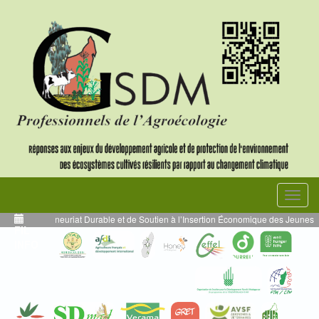
Toggl
navig
 l’Entrepreneuriat Durable et de Soutien à l’Insertion Économique des Jeunes
FIL
INFO