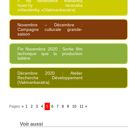
« Ny fambolena maharitra
hoan’ny taranaka
mifandimby »(Vakinankaratra)
Novembre – Décembre :
Campagne culturale grande-
saison
Fin Novembre 2020 : Sortie film
technique que la production
laitière
Décembre 2020 : Atelier
Recherche Développement
(Vakinankaratra)
Pages :
«
1
2
3
4
5
6
7
8
9
10
11
»
Voir aussi