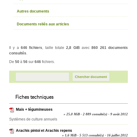
Autres documents
Documents reliés aux articles
Il y a
646 fichiers
, taille totale
2,8 GiB
avec
860 261 documents
consultés
.
De
50
à
56
sur
646
fichiers.
Fiches techniques
Maïs + légumineuses
» 25,0 MiB - 2 889 consulté(s) - 9 août 2012
Systèmes de culture annuels
Arachis pintoï et Arachis repens
» 1,6 MiB - 5 513 consulté(s) - 16 juillet 2012