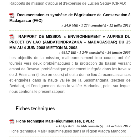
Rapports de mission d'appui et d'expertise de Lucien Seguy (CIRAD)
Documentation et synthèse de l’Agriculture de Conservation à
Madagascar (FAO)
» 24,6 MiB - 1 274 consulté(s) - 12 juillet 2012
RAPPORT DE MISSION « ENVIRONNEMENT » AUPRES DU
PROJET BV LAC (AMBATONDRAZAKA – MADAGASCAR) DU 25
MAI AU 4 JUIN 2008 MIETTON M. 2008
» 681,7 KiB - 1 249 consulté(s) - 26 janvier 2008
Les objectifs de la mission, malheureusement trop courte, ont été
tournés vers deux problématiques : la protection du bassin versant
amont de Bevava, problématique pleinement intégrée dans les travaux
de J. Erismann (thèse en cours) et qui a donné lieu à reconnaissances
et enquêtes dans la haute vallée de la Sasomangana (secteur de
Bedabo), et l’endiguement dans la vallée Marianina, point sur lequel
nous centrons le présent rapport
Fiches techniques
Fiche technique Maïs+légumineuses, BVLac
» 463,5 KiB - 30 666 consulté(s) - 23 octobre 2012
Fiche technique Maïs+légumineuses dans la région Alaotra Mangoro