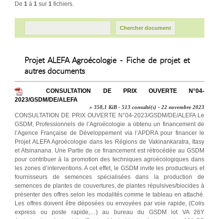
De
1
à
1
sur
1
fichiers.
Projet ALEFA Agroécologie - Fiche de projet et
autres documents
CONSULTATION DE PRIX OUVERTE N°04-
2023/GSDM/DE/ALEFA
» 358,1 KiB - 513 consulté(s) - 22 novembre 2023
CONSULTATION DE PRIX OUVERTE N°04-2023/GSDM/DE/ALEFA Le
GSDM, Professionnels de l’Agroécologie a obtenu un financement de
l’Agence Française de Développement via l’APDRA pour financer le
Projet ALEFA Agroécologie dans les Régions de Vakinankaratra, Itasy
et Atsinanana. Une Partie de ce financement est rétrocédée au GSDM
pour contribuer à la promotion des techniques agroécologiques dans
les zones d’interventions. A cet effet, le GSDM invite les producteurs et
fournisseurs de semences spécialisées dans la production de
semences de plantes de couvertures, de plantes répulsives/biocides à
présenter des offres selon les modalités comme le tableau en attaché.
Les offres doivent être déposées ou envoyées par voie rapide, (Colis
express ou poste rapide,…) au bureau du GSDM lot VA 26Y