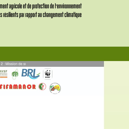
n de supervision des activités en AE mises en œuvre en par DURRELL - Projet 