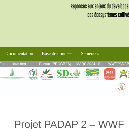
Documentation
Base de données
Semences
nomique des Jeunes Ruraux (PROGRES)
--
MARS 2024 - Projet WWF/PADAP 2 : Missio
Projet PADAP 2 – WWF