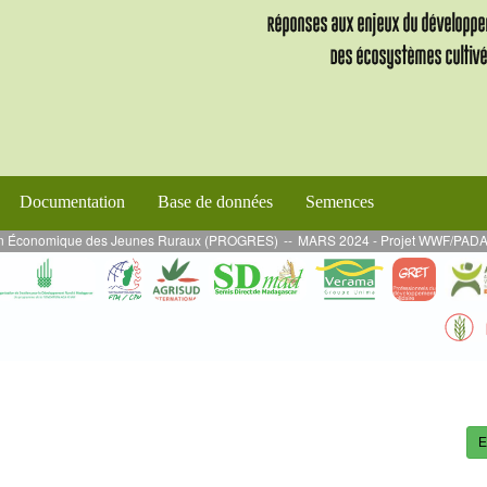
Documentation
Base de données
Semences
on Économique des Jeunes Ruraux (PROGRES)
--
MARS 2024 - Projet WWF/PADAP 2 : 
E