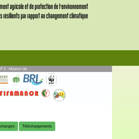
Mission de supervision des activités en AE mises en œuvre en par DURRELL - P
changes
Téléchargements