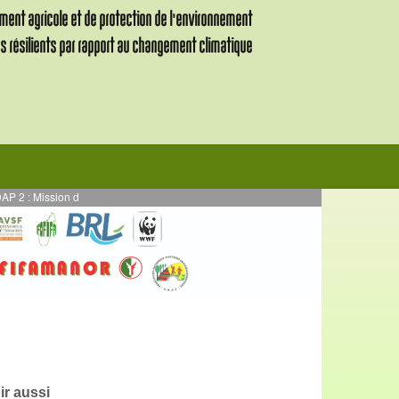
 Mission de supervision des activités en AE mises en œuvre en par DURRELL - P
ir aussi