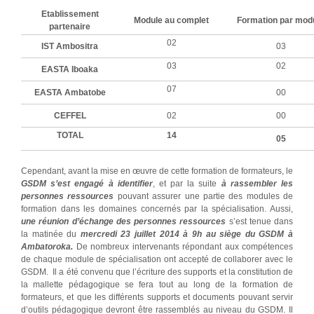
Etablissement
Module au complet
Formation par mod
partenaire
02
IST Ambositra
03
03
02
EASTA Iboaka
07
EASTA Ambatobe
00
CEFFEL
02
00
TOTAL
14
05
Cependant, avant la mise en œuvre de cette formation de formateurs, le
GSDM s’est engagé à identifier
, et par la suite
à rassembler les
personnes ressources
pouvant assurer une partie des modules de
formation dans les domaines concernés par la spécialisation. Aussi,
une réunion d’échange des personnes ressources
s’est tenue dans
la matinée du
mercredi 23 juillet 2014 à 9h au siège du GSDM à
Ambatoroka.
De nombreux intervenants répondant aux compétences
de chaque module de spécialisation ont accepté de collaborer avec le
GSDM. Il a été convenu que l’écriture des supports et la constitution de
la mallette pédagogique se fera tout au long de la formation de
formateurs, et que les différents supports et documents pouvant servir
d’outils pédagogique devront être rassemblés au niveau du GSDM. Il