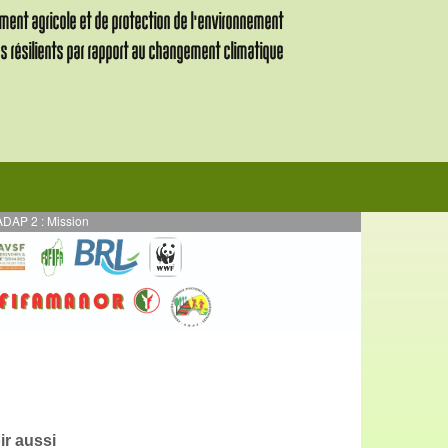
: Mission de supervision des activités en AE mises en œuvre en par DURRELL -
ir aussi