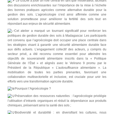
Le GSDM a joué un rôle central en tant que modérateur, facilitant
des discussions enrichissantes sur l’importance de la mise à l’échelle
des bonnes pratiques agricoles comme alternative durable pour la
gestion des sols. L’agroécologie s’est ainsi affirmée comme une
solution prometteuse pour améliorer la fertilité des sols tout en
répondant aux enjeux de sécurité alimentaire.
Cet atelier a marqué un tournant significatif pour renforcer les
politiques de gestion durable des sols à Madagascar. Les participants
ont convenu que l’agroécologie doit occuper une place centrale dans
les stratégies visant à garantir une sécurité alimentaire durable face
aux défis actuels. L’engagement collectif des acteurs, y compris du
secteur privé, a été reconnu comme essentiel pour atteindre les
objectifs de souveraineté alimentaire inscrits dans la « Politique
Générale de l’État » et alignés avec le Velirano 9 promu par le
Président de la République « L’autosuffisance alimentaire ». La
mobilisation de toutes les parties prenantes, favorisant une
collaboration multisectorielle et inclusive, est cruciale pour unir les
efforts vers une transformation agricole durable.
Pourquoi l’Agroécologie ?
Préservation des ressources naturelles : l’agroécologie privilégie
l’utilisation d’intrants organiques et réduit la dépendance aux produits
chimiques, préservant ainsi la santé des sols ;
Biodiversité et durabilité : en diversifiant les cultures, nous