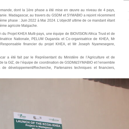
 Allemande, dont la 1ère phase a été mise en œuvre au niveau de 4 pays,
zanie. Madagascar, au travers du GSDM et SYMABIO a rejoint récemment
 2ème phase : Juin 2022 à Mai 2024. L’objectif ultime de ce mandant étant
système agricole Malgache.
 du Projet KHEA Multi-pays, une équipe de BIOVISION Africa Trust et de
natrice Nationale, PELUM Ouganda et Co-organisatrice de KHEA, Mr
 Responsable financier du projet KHEA, et Mr Joseph Nyamesegere,
r a été fait par le Représentant du Ministère de l’Agriculture et de
de la GIZ, de l’équipe de coordination de GSDM&SYMABIO et l’ensemble
 développement/Recherche, Partenaires techniques et financiers,