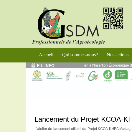
Accueil
Qui sommes-nous?
Nos actions
sertion Économique des Jeunes Ruraux (PROGRES)
FIL INFO
--
MARS 2024 - Projet WWF/PADA
Lancement du Projet KCOA
L’atelier de lancement officiel du Projet KCOA-KHEA Madag