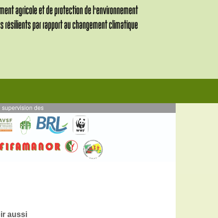
LL - Projet VALIHA
--
MARS 2024 - Projet ALEFA AE : Journées Agroécologiques 
ir aussi