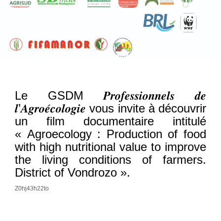
Le GSDM 𝑷𝒓𝒐𝒇𝒆𝒔𝒔𝒊𝒐𝒏𝒏𝒆𝒍𝒔 𝒅𝒆
𝒍’𝑨𝒈𝒓𝒐𝒆́𝒄𝒐𝒍𝒐𝒈𝒊𝒆 vous invite à découvrir
un film documentaire intitulé
« Agroecology : Production of food
with high nutritional value to improve
the living conditions of farmers.
District of Vondrozo ».
Z0hj43h22to