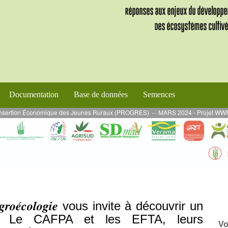
Documentation
Base de données
Semences
sertion Économique des Jeunes Ruraux (PROGRES)
--
MARS 2024 - Projet WWF/PADAP
’𝑨𝒈𝒓𝒐𝒆́𝒄𝒐𝒍𝒐𝒈𝒊𝒆 vous invite à découvrir un
é « Le CAFPA et les EFTA, leurs
Vo