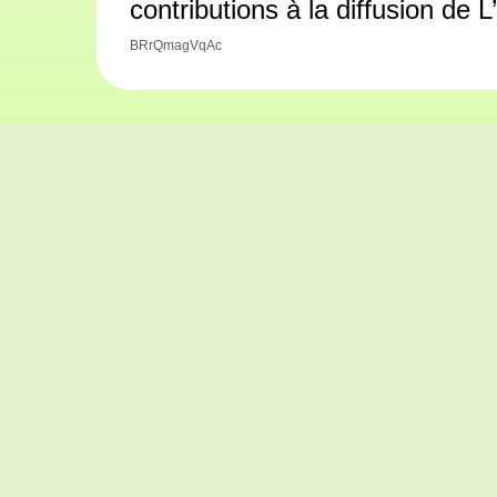
contributions à la diffusion de 
BRrQmagVqAc