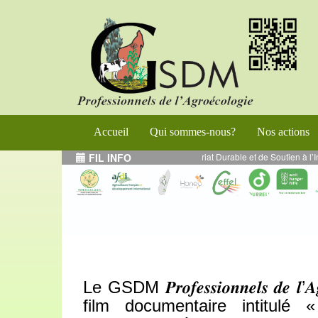
Accueil
Qui sommes-nous?
Nos actions
 Programme de Renforcement de l’Entrepreneuriat Durable et de Soutien à l’In
FIL INFO
Le GSDM 𝑷𝒓𝒐𝒇𝒆𝒔𝒔𝒊𝒐𝒏𝒏𝒆𝒍𝒔 𝒅𝒆 
film documentaire intitul