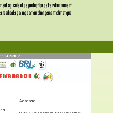
ion de supervision des activités en AE mises en œuvre en par DURRELL - Proje
Adresse
,
est
: