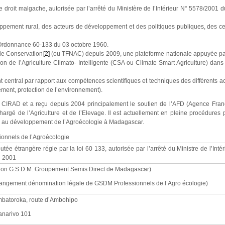
 droit malgache, autorisée par l’arrêté du Ministère de l’Intérieur N° 5578/2001 
loppement rural, des acteurs de développement et des politiques publiques, des c
l’Ordonnance 60-133 du 03 octobre 1960.
 de Conservation
[2]
(ou TFNAC) depuis 2009, une plateforme nationale appuyée pa
on de l’Agriculture Climato- Intelligente (CSA ou Climate Smart Agriculture) dans
entral par rapport aux compétences scientifiques et techniques des différents a
ment, protection de l’environnement).
 CIRAD et a reçu depuis 2004 principalement le soutien de l’AFD (Agence Fran
rgé de l’Agriculture et de l’Elevage. Il est actuellement en pleine procédures
ui au développement de l’Agroécologie à Madagascar.
onnels de l’Agroécologie
utée étrangère régie par la loi 60 133, autorisée par l’arrêté du Ministre de l’Intér
i 2001
tion G.S.D.M. Groupement Semis Direct de Madagascar)
angement dénomination légale de GSDM Professionnels de l’Agro écologie)
batoroka, route d’Ambohipo
anarivo 101