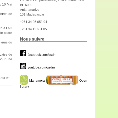
Lot VA 4/J Ampasanimalo, Villa Arimanantsoa
du 10 Mai
BP 6039
Antananarivo
entres de
101 Madagascar
+261 34 05 651 94
r la FAO
+261 34 11 651 05
 le cadre
Nous suivre
cteurs du
çaise de
facebook.com/gsdm
 pour une
youtube.com/gsdm
ieur n°
Manamora
Open
library