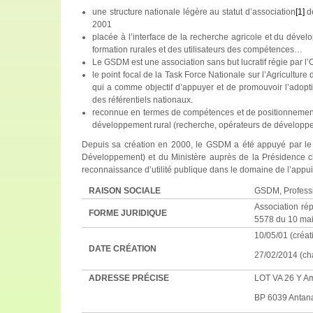
une structure nationale légère au statut d’association
[1]
de
2001
placée à l’interface de la recherche agricole et du déve
formation rurales et des utilisateurs des compétences…
Le GSDM est une association sans but lucratif régie par 
le point focal de la Task Force Nationale sur l’Agriculture
qui a comme objectif d’appuyer et de promouvoir l’adopti
des référentiels nationaux.
reconnue en termes de compétences et de positionnement c
développement rural (recherche, opérateurs de développe
Depuis sa création en 2000, le GSDM a été appuyé par le
Développement) et du Ministère auprès de la Présidence cha
reconnaissance d’utilité publique dans le domaine de l’app
RAISON SOCIALE
GSDM, Professi
Association rép
FORME JURIDIQUE
5578 du 10 ma
10/05/01 (créa
DATE CRÉATION
27/02/2014 (ch
ADRESSE PRÉCISE
LOT VA 26 Y Am
BP 6039 Antan