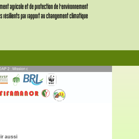
 Mission de supervision des activités en AE mises en œuvre en par DURRELL - 
ir aussi