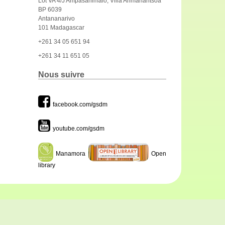
Lot VA 4/J Ampasanimalo, Villa Arimanantsoa
BP 6039
Antananarivo
101 Madagascar
+261 34 05 651 94
+261 34 11 651 05
Nous suivre
facebook.com/gsdm
youtube.com/gsdm
Manamora
Open
library