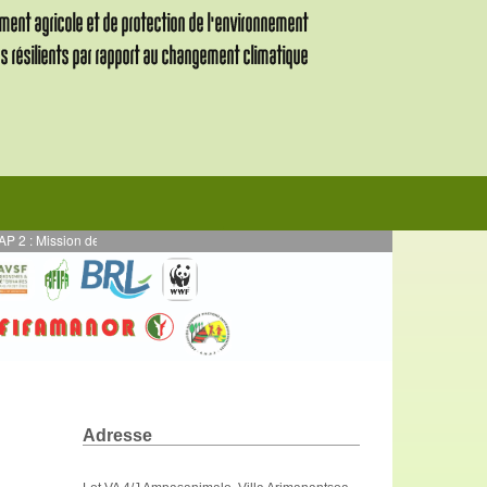
ission de supervision des activités en AE mises en œuvre en par DURRELL - Pr
Adresse