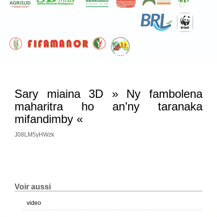
Sary miaina 3D » Ny fambolena
maharitra ho an’ny taranaka
mifandimby «
J08LM5yHWzk
Voir aussi
video