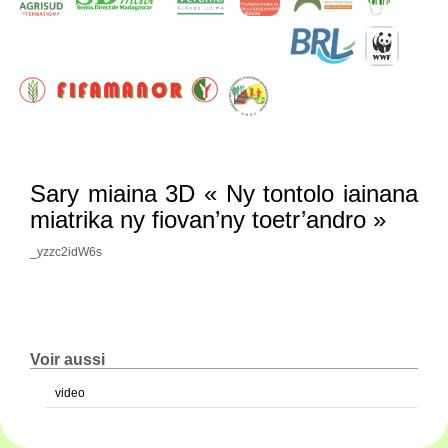
Sary miaina 3D « Ny tontolo iainana
miatrika ny fiovan’ny toetr’andro »
_yzzc2idW6s
Voir aussi
video