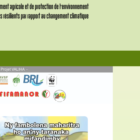
IHA
--
MARS 2024 - Projet ALEFA AE : Journées Agroécologiques ALEFA AE, Régi