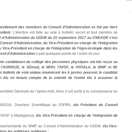
vellement des membres du Conseil d’Administration se fait par tiers
sident.
L’élection est faite au vote à bulletin secret et tout membre de
il d’Administration du GSDM du 15 septembre 2017 au CNEAGR s’est
 Conseil d’Administration, du
Vice-Président en charge de l’intégration
Vice-Président en charge de l’intégration de l’Agro-écologie dans les
seil d’Administration
à part quelques points de l’ordre du jour.
une candidature du collège des personnes physiques ont été reçus au
 l’AGRISUD, le SDmad, le WHH, l’AVSF, le FAFIALA, le WWF et Mr
bulletin de vote unique énumérant les 4 postes pourvoir, le candidat
st élu en tenant compte de la volonté de l’entité élu à assumer la
Assemblée Générale de l’après-midi. Ainsi, il est porté à la connaissance du
SOA, Directeur Scientifique du FOFIFA,
élu Président du Conseil
d’AVSF à Madagascar,
élu Vice-Président en charge de l’intégration de
présentante du WWF au Conseil d’Administration du GSDM,
élu Vice-
ans les politiques publiques ;