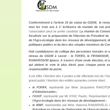
Conformément à l’article 16 du statut du GSDM, le renou
tous les trois ans à 1′ échéance du mandat de son pré
l’association peut se porter candidat.
La réunion du Conse
focalisée sur la préparation de l’élection du Président du
de l’Agro-écologie dans les réseaux de développement, du 
politiques publics et du tiers des simples membres du Con
Huit candidatures du collège des personnes morales et 
niveau du GSDM à savoir : le FOFIFA, le FIFAMANOR,
RAMAROSON Ignace. A travers d’une seule élection, et un 
qui obtient le vote le plus élevé pour chaque poste e
responsabilité du poste.
A cet effet, l’élection des 4 postes a été effectuée lors de l’
grand public l’élection des entités suivantes comme étant :
le FOFIFA
,
représenté par Mme Jacqueline RAKOTOARI
d’Administration ;
l’ASVF
,
représenté par Mr HYAC Paulin, Représentant 
l’Agro-écologie dans les réseaux de développement ;
le WWF
,
représentée par Mme Valencia RANARIVELO, re
Président en charge de l’intégration de l’Agro-écologie d