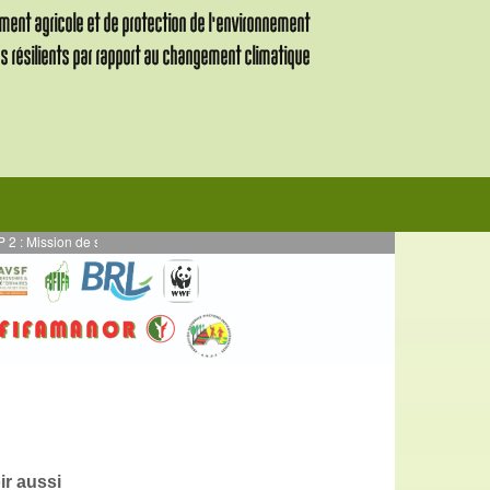
on de supervision des activités en AE mises en œuvre en par DURRELL - Projet 
ir aussi