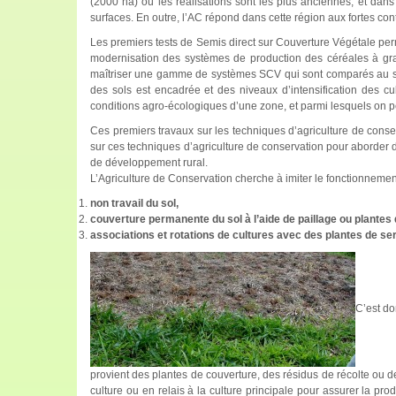
(2000 ha) où les réalisations sont les plus anciennes, et dan
surfaces. En outre, l’AC répond dans cette région aux fortes contrai
Les premiers tests de Semis direct sur Couverture Végétale pe
modernisation des systèmes de production des céréales à grand
maîtriser une gamme de systèmes SCV qui sont comparés au sys
des sols est encadrée et des niveaux d’intensification des c
conditions agro-écologiques d’une zone, et parmi lesquels on p
Ces premiers travaux sur les techniques d’agriculture de conser
sur ces techniques d’agriculture de conservation pour aborder 
de développement rural.
L’Agriculture de Conservation cherche à imiter le fonctionnemen
non travail du sol,
couverture permanente du sol à l’aide de paillage ou plantes
associations et rotations de cultures avec des plantes de ser
C’est do
provient des plantes de couverture, des résidus de récolte ou
culture ou en relais à la culture principale pour assurer la produ