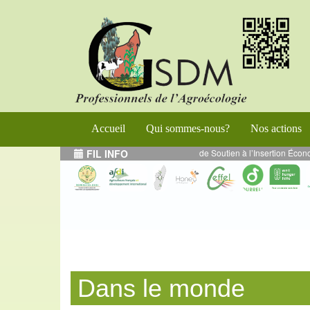
Accueil
Qui sommes-nous?
Nos actions
forcement de l’Entrepreneuriat Durable et de Soutien à l’Insertion Économiqu
FIL INFO
Dans le monde