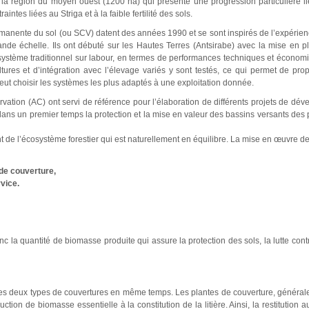
s la région du moyen ouest (1200 ha) qui présente une progression particulière li
ntes liées au Striga et à la faible fertilité des sols.
rmanente du sol (ou SCV) datent des années 1990 et se sont inspirés de l’expérien
e échelle. Ils ont débuté sur les Hautes Terres (Antsirabe) avec la mise en pl
tème traditionnel sur labour, en termes de performances techniques et économi
ultures et d’intégration avec l’élevage variés y sont testés, ce qui permet de
eut choisir les systèmes les plus adaptés à une exploitation donnée.
vation (AC) ont servi de référence pour l’élaboration de différents projets de dév
dans un premier temps la protection et la mise en valeur des bassins versants des 
t de l’écosystème forestier qui est naturellement en équilibre. La mise en œuvre de
 de couverture,
vice.
nc la quantité de biomasse produite qui assure la protection des sols, la lutte co
 des deux types de couvertures en même temps. Les plantes de couverture, génér
ction de biomasse essentielle à la constitution de la litière. Ainsi, la restitution 