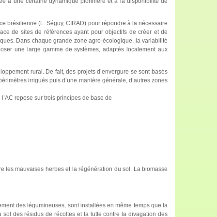
ée à une certaine dynamique pionnière et à la disponibilité de
ce brésilienne (L. Séguy, CIRAD) pour répondre à la nécessaire
ace de sites de références ayant pour objectifs de créer et de
ques. Dans chaque grande zone agro-écologique, la variabilité
 proposer une large gamme de systèmes, adaptés localement aux
eloppement rural. De fait, des projets d’envergure se sont basés
périmètres irrigués puis d’une manière générale, d’autres zones
 l’AC repose sur trois principes de base de
ntre les mauvaises herbes et la régénération du sol. La biomasse
alement des légumineuses, sont installées en même temps que la
au sol des résidus de récoltes et la lutte contre la divagation des