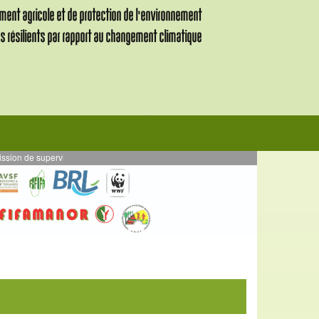
supervision des activités en AE mises en œuvre en par DURRELL - Projet VALIHA