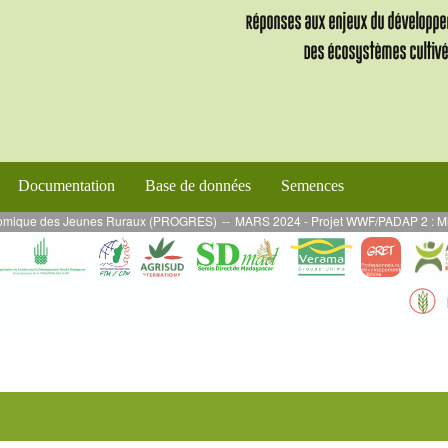
Documentation
Base de données
Semences
e des Jeunes Ruraux (PROGRES)
--
MARS 2024 - Projet WWF/PADAP 2 : Mission de 