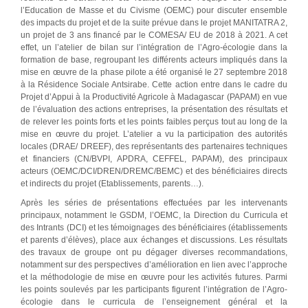
l’Education de Masse et du Civisme (OEMC) pour discuter ensemble
des impacts du projet et de la suite prévue dans le projet MANITATRA 2,
un projet de 3 ans financé par le COMESA/ EU de 2018 à 2021. A cet
effet, un l’atelier de bilan sur l’intégration de l’Agro-écologie dans la
formation de base, regroupant les différents acteurs impliqués dans la
mise en œuvre de la phase pilote a été organisé le 27 septembre 2018
à la Résidence Sociale Antsirabe. Cette action entre dans le cadre du
Projet d’Appui à la Productivité Agricole à Madagascar (PAPAM) en vue
de l’évaluation des actions entreprises, la présentation des résultats et
de relever les points forts et les points faibles perçus tout au long de la
mise en œuvre du projet. L’atelier a vu la participation des autorités
locales (DRAE/ DREEF), des représentants des partenaires techniques
et financiers (CN/BVPI, APDRA, CEFFEL, PAPAM), des principaux
acteurs (OEMC/DCI/DREN/DREMC/BEMC) et des bénéficiaires directs
et indirects du projet (Etablissements, parents…).
Après les séries de présentations effectuées par les intervenants
principaux, notamment le GSDM, l’OEMC, la Direction du Curricula et
des Intrants (DCI) et les témoignages des bénéficiaires (établissements
et parents d’élèves), place aux échanges et discussions. Les résultats
des travaux de groupe ont pu dégager diverses recommandations,
notamment sur des perspectives d’amélioration en lien avec l’approche
et la méthodologie de mise en œuvre pour les activités futures. Parmi
les points soulevés par les participants figurent l’intégration de l’Agro-
écologie dans le curricula de l’enseignement général et la