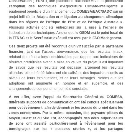
Conservation
(TFNAC), une plateforme nationale visant à promouvoir
l’adoption des techniques d’Agriculture Climato-Intelligente
a
également bénéficié d’un financement du
COMESA/EAC/SADC
sur un
projet intitulé :
« Adaptation et mitigation au changement climatique
dans les régions de l’Afrique de l’Est et de l’Afrique Australe »
.
Plusieurs activités ont été entreprises sur la mise à l’échelle de
l’adoption de ces techniques. A noter que
le GSDM est le point focal de
la TFNAC et le Secrétariat exécutif est tenu par la FAO Madagascar.
Ces deux projets ont été reconnus d’un vif succès par le partenaire
financier
, tant sur l’aspect gouvernance, que les résultats finaux,
relatant des réalisations considérables par rapport aux indicateurs de
résultats prédéfinies avant la mise en œuvre du projet. Il est important
de savoir que les résultats ont dépassé largement les résultats
attendus, et les bénéficiaires ont été satisfaits des impacts ressentis au
niveau de leurs exploitations, et de leurs ménages. Notons que les
adoptions ont augmenté en nombre et en superficie, et des
changements de comportement ont été constatés.
A cet effet, avec l’appui du Secrétariat Général du COMESA,
différents supports de communication ont été conçus spécialement
pour cet évènement, afin de démontrer les acquis du projet dans les
zones concernées. Par la même occasion, des paysans pilotes du
Moyen Ouest et du Sud Est, accompagnés des deux superviseurs
de zone ont assisté particulièrement à l’évènement pour les
témoignages sur les « success stories », et les partages