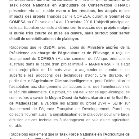
Task Force Nationale en Agriculture de Conservation (TFNAC)
présentent via un
« side event » les résultats, les acquis et les
impacts des projets
financés par le COMESA, durant
le Sommet du
COMESA
au CCI Ivato du 14 au 19 octobre 2016. L’objectif principal de
cette participation consiste à
démontrer le succès des projets malgré
la durée très courte de mise en œuvre, mais surtout pour servir
d’outil de sensibilisation et de plaidoyer.
Rappelons que le
GSDM
, avec l’appui du
Ministère auprès de la
Présidence en charge de l’Agriculture et de l’Elevage
, a reçu un
financement du
COMESA
(Marché commun de l’Afrique orientale et
australe) dans le cadre d’un projet intitulé
« MANITATRA »
. Il s’agit
d’un projet pilote de 14 mois visant à augmenter en nombre et en
superficie les adoptions des techniques d’agriculture durable, en
particulier
« l’Agriculture Climato-Intelligente »,
pour l’atténuation et
l’adaptation aux changements climatiques ainsi que l’amélioration de
la sécurité alimentaire. Ce projet, ciblant deux zones agro-écologiques
contrastées à savoir
le Moyen Ouest du Vakinankaratra et le Sud Est
de Madagascar
, a valorisé les acquis du projet BVPI – SEHP sur
financement de l’Agence Française de Développement. Parmi les
objectifs figurent aussi la sensibilisation et le plaidoyer pour une large
diffusion de ces techniques à Madagascar en vue d’une agriculture
durable.
Rappelons également que la
Task Force Nationale en l’Agriculture de