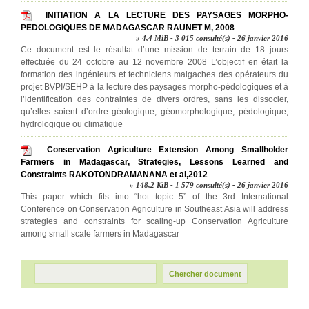
INITIATION A LA LECTURE DES PAYSAGES MORPHO-
PEDOLOGIQUES DE MADAGASCAR RAUNET M, 2008
» 4,4 MiB - 3 015 consulté(s) - 26 janvier 2016
Ce document est le résultat d’une mission de terrain de 18 jours
effectuée du 24 octobre au 12 novembre 2008 L’objectif en était la
formation des ingénieurs et techniciens malgaches des opérateurs du
projet BVPI/SEHP à la lecture des paysages morpho-pédologiques et à
l’identification des contraintes de divers ordres, sans les dissocier,
qu’elles soient d’ordre géologique, géomorphologique, pédologique,
hydrologique ou climatique
Conservation Agriculture Extension Among Smallholder
Farmers in Madagascar, Strategies, Lessons Learned and
Constraints RAKOTONDRAMANANA et al,2012
» 148,2 KiB - 1 579 consulté(s) - 26 janvier 2016
This paper which fits into “hot topic 5” of the 3rd International
Conference on Conservation Agriculture in Southeast Asia will address
strategies and constraints for scaling-up Conservation Agriculture
among small scale farmers in Madagascar